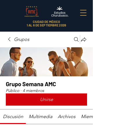
CIUDAD DE MÉXICO
1 AL 6 DE SEPTIEMBRE 2026
Grupos
Grupo Semana AMC
Público
·
4 miembros
Unirse
Discusión
Multimedia
Archivos
Miembros