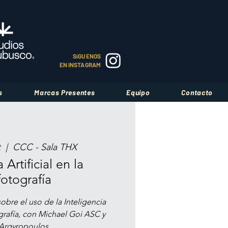
SíGUENOS
EN INSTAGRAM
s
Marcas Presentes
Equipo
Contacto
t
  |  
CCC - Sala THX
 Artificial en la
otografía
bre el uso de la Inteligencia
tografía, con Michael Goi ASC y
 Argyropoulos.