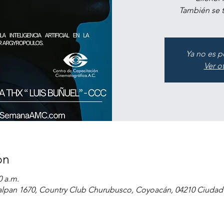
También se t
Ya no es p
Ver o
ón
0 a.m.
Tlalpan 1670, Country Club Churubusco, Coyoacán, 04210 Ciud