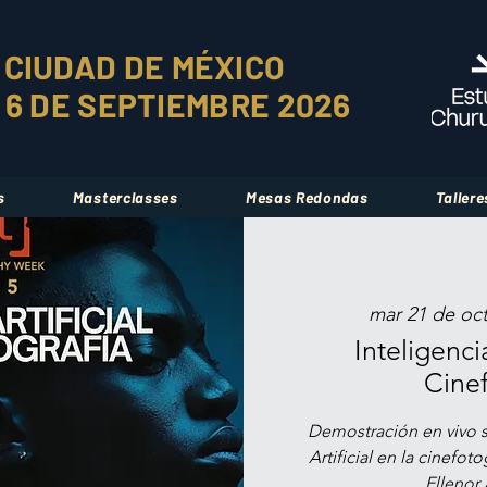
CIUDAD DE MÉXICO
L 6 DE SEPTIEMBRE 2026
s
Masterclasses
Mesas Redondas
Tallere
mar 21 de oc
Inteligencia
Cinef
Demostración en vivo so
Artificial en la cinefo
Ellenor