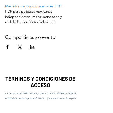
Más información sobre el taller PDF
HDR para películas mexicanas 
independientes, mitos, bondades y 
realidades con Víctor Velázquez
Compartir este evento
TÉRMINOS Y CONDICIONES DE
ACCESO
La presente acreditación es personal e intransferible y deberá
presentarse para ingresar al evento, ya sea en formato digital
o impreso.
Los asistentes con acreditación de estudiante deberán