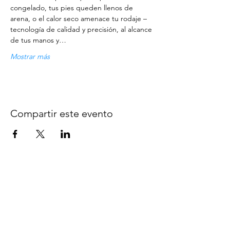
congelado, tus pies queden llenos de 
arena, o el calor seco amenace tu rodaje – 
tecnología de calidad y precisión, al alcance 
de tus manos y…
Mostrar más
Compartir este evento
TÉRMINOS Y CONDICIONES DE
ACCESO
La presente acreditación es personal e intransferible y deberá